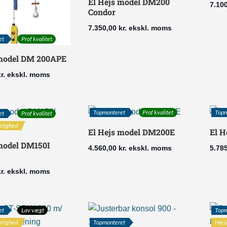
El Hejs model DM200
7.10
Condor
7.350,00
kr.
ekskl. moms
et
Prof kvalitet
 model DM 200APE
r.
ekskl. moms
Topmonteret
Prof kvalitet
Topm
et
Prof kvalitet
stighed
El Hejs model DM200E
El H
 model DM150I
4.560,00
kr.
ekskl. moms
5.78
r.
ekskl. moms
et
Lav vægt
Topm
stighed
Topmonteret
Høj 