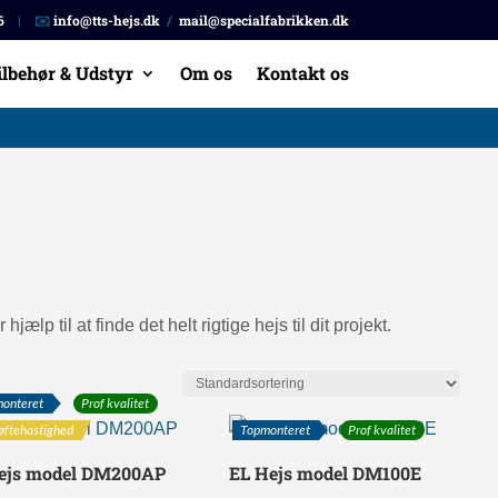
6
| ✉️
info@tts-hejs.dk
/
mail@specialfabrikken.dk
ilbehør & Udstyr
Om os
Kontakt os
hjælp til at finde det helt rigtige hejs til dit projekt.
onteret
Prof kvalitet
løftehastighed
Topmonteret
Prof kvalitet
Hejs model DM200AP
EL Hejs model DM100E