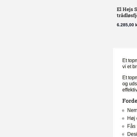
El Hejs
trådløsf
6.285,00
k
Et topm
vi et 
Et topm
og uds
effekt
Forde
Nem 
Høj 
Fås 
Desi