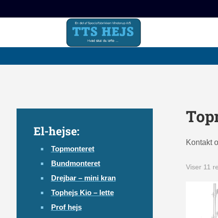
Top
El-hejse:
Kontakt 
Topmonteret
Bundmonteret
Viser 11 r
Drejbar – mini kran
Tophejs Kio – lette
Prof hejs