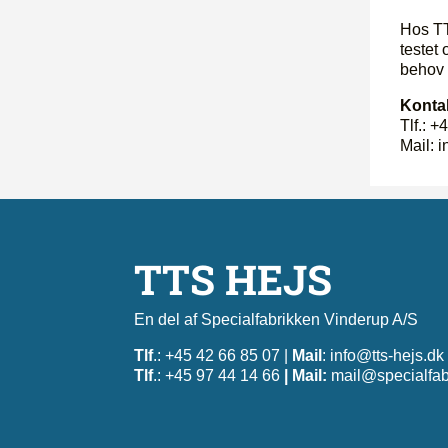
Hos TT
testet 
behov 
Kontak
Tlf.: 
Mail: 
TTS HEJS
En del af Specialfabrikken Vinderup A/S
Tlf
.: +45 42 66 85 07 |
Mail
:
info@tts-hejs.dk
Tlf
.: +45 97 44 14 66
| Mail:
mail@specialfab