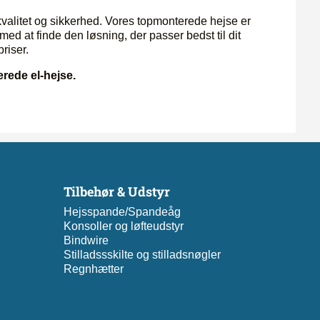
 kvalitet og sikkerhed. Vores topmonterede hejse er
 med at finde den løsning, der passer bedst til dit
riser.
erede el-hejse.
Tilbehør & Udstyr
Hejsspande/Spandeåg
Konsoller og løfteudstyr
Bindwire
Stilladssskilte og stilladsnøgler
Regnhætter