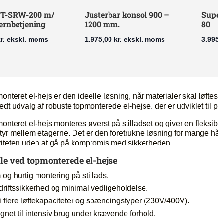
 ST-SRW-200 m/
Justerbar konsol 900 –
Supe
jernbetjening
1200 mm.
80
r.
ekskl. moms
1.975,00
kr.
ekskl. moms
3.99
onteret el-hejs er den ideelle løsning, når materialer skal løftes 
bredt udvalg af robuste topmonterede el-hejse, der er udviklet ti
onteret el-hejs monteres øverst på stilladset og giver en fleksibe
tyr mellem etagerne. Det er den foretrukne løsning for mange h
iviteten uden at gå på kompromis med sikkerheden.
le ved topmonterede el-hejse
og hurtig montering på stillads.
driftssikkerhed og minimal vedligeholdelse.
i flere løftekapaciteter og spændingstyper (230V/400V).
gnet til intensiv brug under krævende forhold.