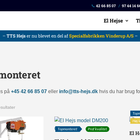
📞
42 66 85 07
/
97 44 14 6
El Hejse
T
–
TTS Hejs
er nu blevet en del af
Specialfabrikken Vinderup A/S
–
monteret
os på
+45 42 66 85 07
eller
info@tts-hejs.dk
hvis du har brug for 
esultater
Topm
Høj 
Topmonteret
Prof kvalitet
El 