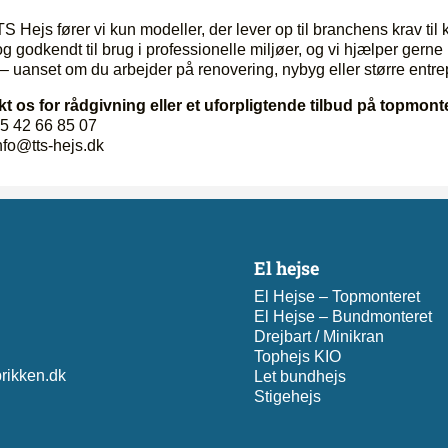
S Hejs fører vi kun modeller, der lever op til branchens krav til
og godkendt til brug i professionelle miljøer, og vi hjælper gerne
– uanset om du arbejder på renovering, nybyg eller større entrep
t os for rådgivning eller et uforpligtende tilbud på topmont
+45 42 66 85 07
info@tts-hejs.dk
El hejse
El Hejse – Topmonteret
El Hejse – Bundmonteret
Drejbart / Minikran
Tophejs KIO
rikken.dk
Let bundhejs
Stigehejs