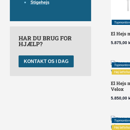
Stigehejs
Topmonter
El Hejs
HAR DU BRUG FOR
HJÆLP?
5.875,00
k
KONTAKT OS I DAG
Topmonter
Høj løfteha
El Hejs
Velox
5.850,00
k
Topmonter
Høj løfteha