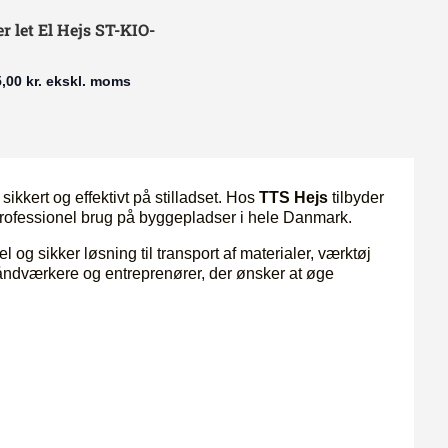
r let El Hejs ST-KIO-
5,00
kr.
ekskl. moms
sikkert og effektivt på stilladset. Hos
TTS Hejs
tilbyder
l professionel brug på byggepladser i hele Danmark.
l og sikker løsning til transport af materialer, værktøj
åndværkere og entreprenører, der ønsker at øge