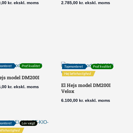
0,00
kr.
ekskl. moms
2.785,00
kr.
ekskl. moms
onteret
Prof kvalitet
Topmonteret
Prof kvalitet
Høj løftehastighed
ejs model DM200I
El Hejs model DM200I
5,00
kr.
ekskl. moms
Velox
6.100,00
kr.
ekskl. moms
onteret
Lav vægt
løftehastighed