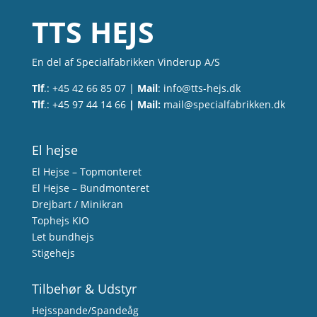
TTS HEJS
En del af Specialfabrikken Vinderup A/S
Tlf
.: +45 42 66 85 07 |
Mail
:
info@tts-hejs.dk
Tlf
.: +45 97 44 14 66
| Mail:
mail@specialfabrikken.dk
El hejse
El Hejse – Topmonteret
El Hejse – Bundmonteret
Drejbart / Minikran
Tophejs KIO
Let bundhejs
Stigehejs
Tilbehør & Udstyr
Hejsspande/Spandeåg