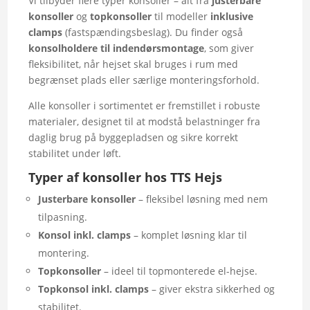
Vi tilbyder flere typer konsoller – alt fra
justerbare
konsoller
og
topkonsoller
til modeller
inklusive
clamps
(fastspændingsbeslag). Du finder også
konsolholdere til indendørsmontage
, som giver
fleksibilitet, når hejset skal bruges i rum med
begrænset plads eller særlige monteringsforhold.
Alle konsoller i sortimentet er fremstillet i robuste
materialer, designet til at modstå belastninger fra
daglig brug på byggepladsen og sikre korrekt
stabilitet under løft.
Typer af konsoller hos TTS Hejs
Justerbare konsoller
– fleksibel løsning med nem
tilpasning.
Konsol inkl. clamps
– komplet løsning klar til
montering.
Topkonsoller
– ideel til topmonterede el-hejse.
Topkonsol inkl. clamps
– giver ekstra sikkerhed og
stabilitet.