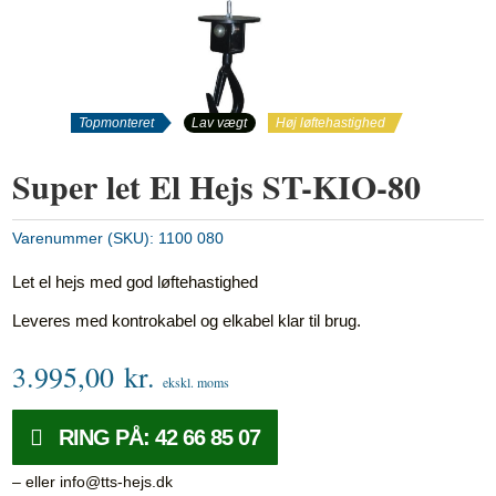
Topmonteret
Lav vægt
Høj løftehastighed
Super let El Hejs ST-KIO-80
Varenummer (SKU):
1100 080
Let el hejs med god løftehastighed
Leveres med kontrokabel og elkabel klar til brug.
3.995,00
kr.
ekskl. moms
RING PÅ: 42 66 85 07
– eller info@tts-hejs.dk