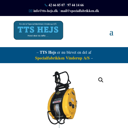
📞
42 66 85 07
/
97 44 14 66
✉️
info@tts-hejs.dk
/
mail@specialfabrikken.dk
TTS Hejs
–
er nu blevet en del af
Specialfabrikken Vinderup A/S
–