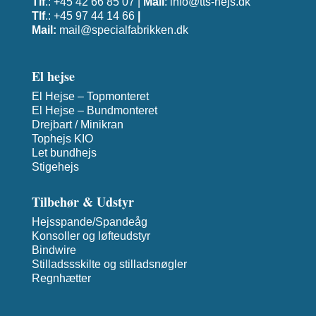
Tlf
.: +45 42 66 85 07 |
Mail
:
info@tts-hejs.dk
Tlf
.: +45 97 44 14 66
|
Mail:
mail@specialfabrikken.dk
El hejse
El Hejse – Topmonteret
El Hejse – Bundmonteret
Drejbart / Minikran
Tophejs KIO
Let bundhejs
Stigehejs
Tilbehør & Udstyr
Hejsspande/Spandeåg
Konsoller og løfteudstyr
Bindwire
Stilladssskilte og stilladsnøgler
Regnhætter