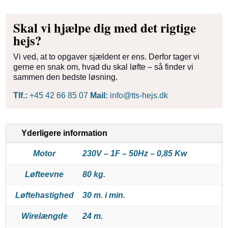
Skal vi hjælpe dig med det rigtige
hejs?
Vi ved, at to opgaver sjældent er ens. Derfor tager vi
gerne en snak om, hvad du skal løfte – så finder vi
sammen den bedste løsning.
Tlf.:
+45 42 66 85 07
Mail:
info@tts-hejs.dk
Yderligere information
Motor
230V – 1F – 50Hz – 0,85 Kw
Løfteevne
80 kg.
Løftehastighed
30 m. i min.
Wirelængde
24 m.