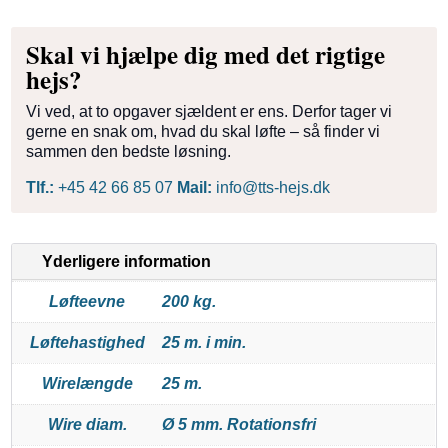
Skal vi hjælpe dig med det rigtige
hejs?
Vi ved, at to opgaver sjældent er ens. Derfor tager vi
gerne en snak om, hvad du skal løfte – så finder vi
sammen den bedste løsning.
Tlf.:
+45 42 66 85 07
Mail:
info@tts-hejs.dk
Yderligere information
Løfteevne
200 kg.
Løftehastighed
25 m. i min.
Wirelængde
25 m.
Wire diam.
Ø 5 mm. Rotationsfri