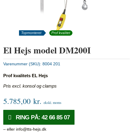
Topmonteret
Prof kvalitet
El Hejs model DM200I
Varenummer (SKU):
8004 201
Prof kvalitets EL Hejs
Pris excl. konsol og clamps
5.785,00
kr.
ekskl. moms
RING PÅ: 42 66 85 07
– eller info@tts-hejs.dk