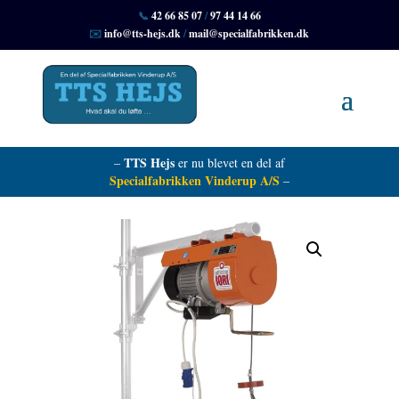
📞
42 66 85 07
/
97 44 14 66
✉️
info@tts-hejs.dk
/
mail@specialfabrikken.dk
TTS Hejs
–
er nu blevet en del af
Specialfabrikken Vinderup A/S
–