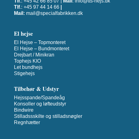
Tlf
.: +45 42 66 85 07 |
Mail
:
info@tts-hejs.dk
Tlf
.: +45 97 44 14 66
|
Mail:
mail@specialfabrikken.dk
El hejse
El Hejse – Topmonteret
El Hejse – Bundmonteret
Drejbart / Minikran
Tophejs KIO
Let bundhejs
Stigehejs
Tilbehør & Udstyr
Hejsspande/Spandeåg
Konsoller og løfteudstyr
Bindwire
Stilladssskilte og stilladsnøgler
Regnhætter