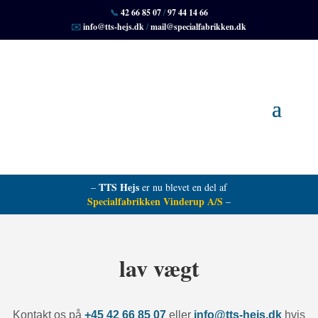
📞
42 66 85 07
/
97 44 14 66
✉️
info@tts-hejs.dk
/
mail@specialfabrikken.dk
TTS Hejs
–
er nu blevet en del af
Specialfabrikken Vinderup A/S
–
lav vægt
Kontakt os på
+45 42 66 85 07
eller
info@tts-hejs.dk
hvis