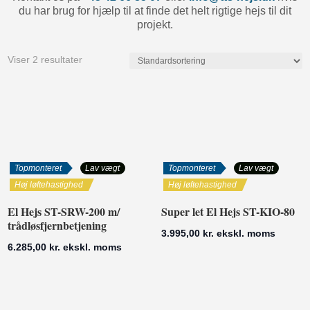
du har brug for hjælp til at finde det helt rigtige hejs til dit
projekt.
Viser 2 resultater
Topmonteret
Lav vægt
Topmonteret
Lav vægt
Høj løftehastighed
Høj løftehastighed
El Hejs ST-SRW-200 m/
Super let El Hejs ST-KIO-80
trådløsfjernbetjening
3.995,00
kr.
ekskl. moms
6.285,00
kr.
ekskl. moms