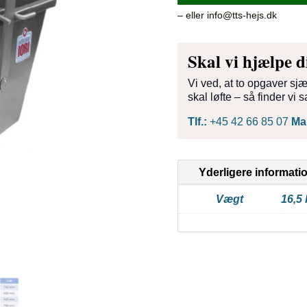
– eller info@tts-hejs.dk
Skal vi hjælpe d
Vi ved, at to opgaver sj
skal løfte – så finder v
Tlf.:
+45 42 66 85 07
Mai
Yderligere informati
Vægt
16,5 