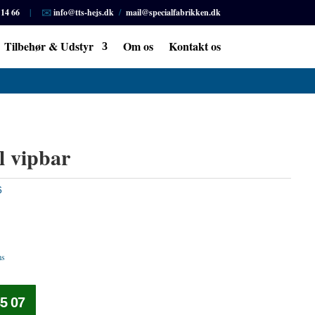
 14 66
| ✉️
info@tts-hejs.dk
/
mail@specialfabrikken.dk
Tilbehør & Udstyr
Om os
Kontakt os
l vipbar
6
ms
5 07