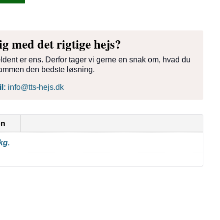
ig med det rigtige hejs?
ældent er ens. Derfor tager vi gerne en snak om, hvad du
i sammen den bedste løsning.
l:
info@tts-hejs.dk
on
kg.