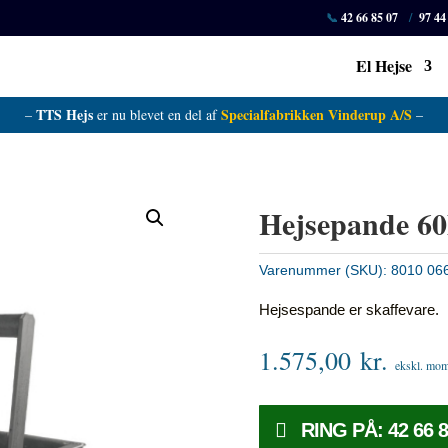
📞
42 66 85 07
/
97 44
El Hejse
TTS Hejs
Specialfabrikken Vinderup A/S
–
er nu blevet en del af
–
Hejsepande 60
Varenummer (SKU):
8010 06
Hejsespande er skaffevare
.
1.575,00
kr.
ekskl. mo
RING PÅ: 42 66 8