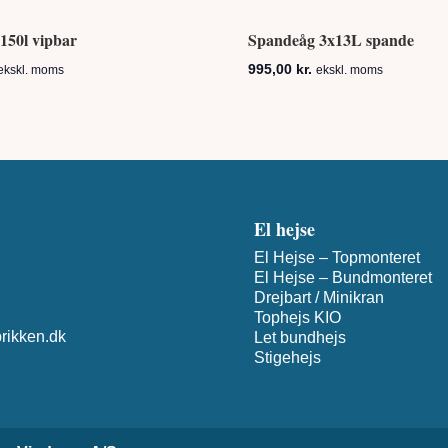
150l vipbar
Spandeåg 3x13L spande
995,00
kr.
ekskl. moms
ekskl. moms
El hejse
El Hejse – Topmonteret
El Hejse – Bundmonteret
Drejbart / Minikran
Tophejs KIO
rikken.dk
Let bundhejs
Stigehejs