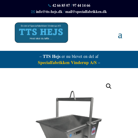
📞
42 66 85 07
/
97 44 14 66
✉️
info@tts-hejs.dk
/
mail@specialfabrikken.dk
TTS Hejs
–
er nu blevet en del af
Specialfabrikken Vinderup A/S
–