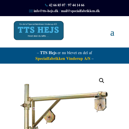
📞
42 66 85 07
/
97 44 14 66
✉️
info@tts-hejs.dk
/
mail@specialfabrikken.dk
TTS Hejs
–
er nu blevet en del af
Specialfabrikken Vinderup A/S
–