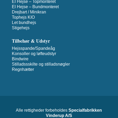
El Hejse – Topmonteret
El Hejse – Bundmonteret
Drejbart / Minikran
Tophejs KIO
Let bundhejs
Stigehejs
Tilbehør & Udstyr
Hejsspande/Spandeåg
Konsoller og løfteudstyr
Bindwire
Stilladssskilte og stilladsnøgler
Regnhætter
Alle rettigheder forbeholdes
Specialfabrikken
Vinderup A/S