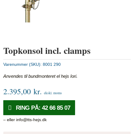
Topkonsol incl. clamps
Varenummer (SKU):
8001 290
Anvendes til bundmonteret el hejs Iori.
2.395,00
kr.
ekskl. moms
RING PÅ: 42 66 85 07
– eller info@tts-hejs.dk